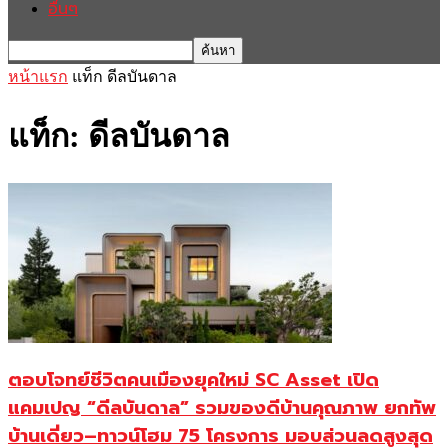
อื่นๆ
หน้าแรก
แท็ก
ดีลบันดาล
แท็ก: ดีลบันดาล
ตอบโจทย์ชีวิตคนเมืองยุคใหม่ SC Asset เปิด
แคมเปญ “ดีลบันดาล” รวมของดีบ้านคุณภาพ ยกทัพ
บ้านเดี่ยว–ทาวน์โฮม 75 โครงการ มอบส่วนลดสูงสุด