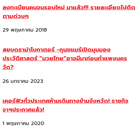
ลงทะเบียนคนจนรอบใหม่ มาแล้ว!!! รายละเอียดไปติด
ตามด่วนๆ
29 พฤษภาคม 2018
สยบดราม่าโบกาตอร์ -กุนขแมร์เปิดมุมมอง
ประวัติศาสตร์ “มวยไทย”อาจมีมาก่อนกำแพงนคร
วัด?
26 มกราคม 2023
เคอร์ฟิวทั่วประเทศห้ามเดินทางข้ามจังหวัด! ราชกิจ
จาฯประกาศแล้ว!
1 พฤษภาคม 2020