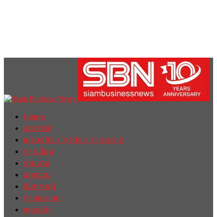
Home
ฮอตนิวส์
เศรษฐกิจ / ธุรกิจ / การตลาด
การเมือง
รายงาน
บทความ
สัมภาษณ์
ต่างประเทศ
english