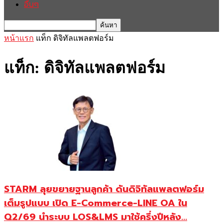
อื่นๆ
หน้าแรก
แท็ก
ดิจิทัลแพลตฟอร์ม
แท็ก: ดิจิทัลแพลตฟอร์ม
STARM ลุยขยายฐานลูกค้า ดันดิจิทัลแพลตฟอร์ม
เต็มรูปแบบ เปิด E-Commerce-LINE OA ใน
Q2/69 นำระบบ LOS&LMS มาใช้ครึ่งปีหลัง...