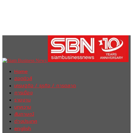
Home
ฮอตนิวส์
เศรษฐกิจ / ธุรกิจ / การตลาด
การเมือง
รายงาน
บทความ
สัมภาษณ์
ต่างประเทศ
english