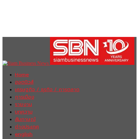
Home
ฮอตนิวส์
เศรษฐกิจ / ธุรกิจ / การตลาด
การเมือง
รายงาน
บทความ
สัมภาษณ์
ต่างประเทศ
english