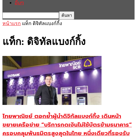
อื่นๆ
หน้าแรก
แท็ก
ดิจิทัลแบงก์กิ้ง
แท็ก: ดิจิทัลแบงก์กิ้ง
ไทยพาณิชย์ ตอกย้ำผู้นำดิจิทัลแบงก์กิ้ง เดินหน้า
ขยายเครือข่าย “บริการกดเงินไม่ใช้บัตรข้ามธนาคาร”
ครอบคลุมพันธมิตรสูงสุดในไทย หนึ่งเดียวที่รองรับ