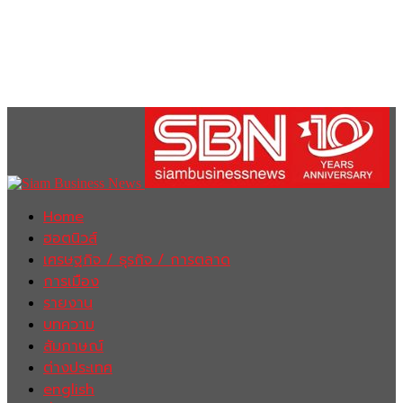
Home
ฮอตนิวส์
เศรษฐกิจ / ธุรกิจ / การตลาด
การเมือง
รายงาน
บทความ
สัมภาษณ์
ต่างประเทศ
english