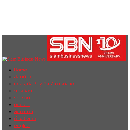
Home
ฮอตนิวส์
เศรษฐกิจ / ธุรกิจ / การตลาด
การเมือง
รายงาน
บทความ
สัมภาษณ์
ต่างประเทศ
english