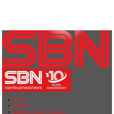
Home
ฮอตนิวส์
เศรษฐกิจ / ธุรกิจ / การตลาด