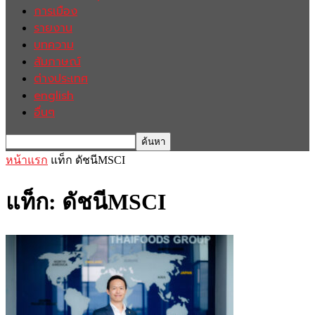
การเมือง
รายงาน
บทความ
สัมภาษณ์
ต่างประเทศ
english
อื่นๆ
หน้าแรก
แท็ก
ดัชนีMSCI
แท็ก: ดัชนีMSCI