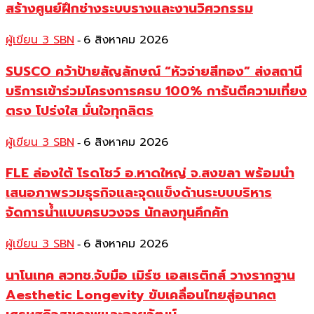
สร้างศูนย์ฝึกช่างระบบรางและงานวิศวกรรม
ผู้เขียน 3 SBN
6 สิงหาคม 2026
-
SUSCO คว้าป้ายสัญลักษณ์ “หัวจ่ายสีทอง” ส่งสถานี
บริการเข้าร่วมโครงการครบ 100% การันตีความเที่ยง
ตรง โปร่งใส มั่นใจทุกลิตร
ผู้เขียน 3 SBN
6 สิงหาคม 2026
-
FLE ล่องใต้ โรดโชว์ อ.หาดใหญ่ จ.สงขลา พร้อมนำ
เสนอภาพรวมธุรกิจและจุดแข็งด้านระบบบริหาร
จัดการน้ำแบบครบวงจร นักลงทุนคึกคัก
ผู้เขียน 3 SBN
6 สิงหาคม 2026
-
นาโนเทค สวทช.จับมือ เมิร์ซ เอสเธติกส์ วางรากฐาน
Aesthetic Longevity ขับเคลื่อนไทยสู่อนาคต