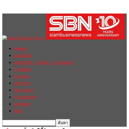
Home
ฮอตนิวส์
เศรษฐกิจ / ธุรกิจ / การตลาด
การเมือง
รายงาน
บทความ
สัมภาษณ์
ต่างประเทศ
english
อื่นๆ