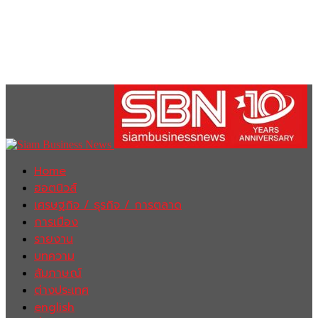
Home
ฮอตนิวส์
เศรษฐกิจ / ธุรกิจ / การตลาด
การเมือง
รายงาน
บทความ
สัมภาษณ์
ต่างประเทศ
english