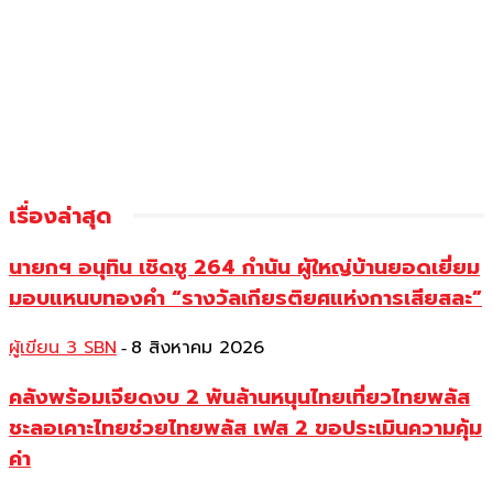
เรื่องล่าสุด
นายกฯ อนุทิน เชิดชู 264 กำนัน ผู้ใหญ่บ้านยอดเยี่ยม
มอบแหนบทองคำ “รางวัลเกียรติยศแห่งการเสียสละ”
ผู้เขียน 3 SBN
8 สิงหาคม 2026
-
คลังพร้อมเจียดงบ 2 พันล้านหนุนไทยเที่ยวไทยพลัส
ชะลอเคาะไทยช่วยไทยพลัส เฟส 2 ขอประเมินความคุ้ม
ค่า