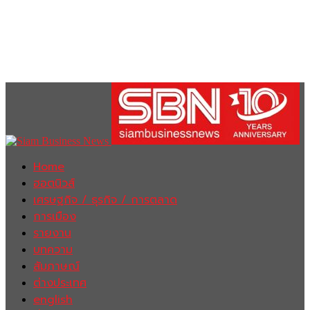
Home
ฮอตนิวส์
เศรษฐกิจ / ธุรกิจ / การตลาด
การเมือง
รายงาน
บทความ
สัมภาษณ์
ต่างประเทศ
english