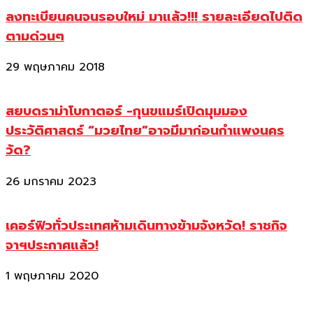
ลงทะเบียนคนจนรอบใหม่ มาแล้ว!!! รายละเอียดไปติด
ตามด่วนๆ
29 พฤษภาคม 2018
สยบดราม่าโบกาตอร์ -กุนขแมร์เปิดมุมมอง
ประวัติศาสตร์ “มวยไทย”อาจมีมาก่อนกำแพงนคร
วัด?
26 มกราคม 2023
เคอร์ฟิวทั่วประเทศห้ามเดินทางข้ามจังหวัด! ราชกิจ
จาฯประกาศแล้ว!
1 พฤษภาคม 2020