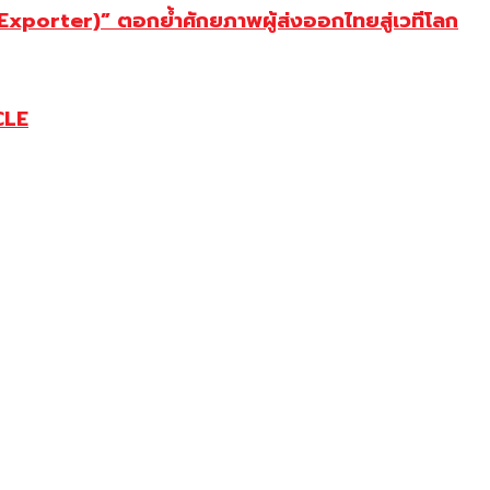
porter)” ตอกย้ำศักยภาพผู้ส่งออกไทยสู่เวทีโลก
CLE