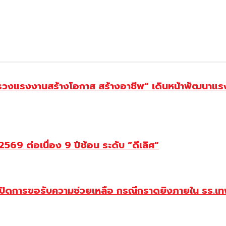
ทรวงแรงงานสร้างโอกาส สร้างอาชีพ” เดินหน้าพัฒนาแรง
69 ต่อเนื่อง 9 ปีซ้อน ระดับ “ดีเลิศ”
ปิดการขอรับความช่วยเหลือ กรณีกราดยิงภายใน รร.เทพ