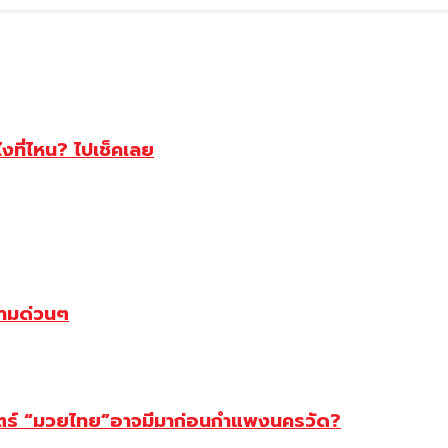
ไงที่ไหน? ไปเช็คเลย
ตามด่วนๆ
สตร์ “มวยไทย”อาจมีมาก่อนกำแพงนครวัด?