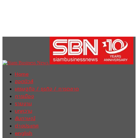
Home
ฮอตนิวส์
เศรษฐกิจ / ธุรกิจ / การตลาด
การเมือง
รายงาน
บทความ
สัมภาษณ์
ต่างประเทศ
english