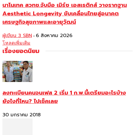
นาโนเทค สวทช.จับมือ เมิร์ซ เอสเธติกส์ วางรากฐาน
Aesthetic Longevity ขับเคลื่อนไทยสู่อนาคต
เศรษฐกิจสุขภาพและอายุวัฒน์
ผู้เขียน 3 SBN
6 สิงหาคม 2026
-
โหลดเพิ่มเติม
เรื่องยอดนิยม
ลงทะเบียนคนจนเฟส 2 เริ่ม 1 ก.พ.นี้เตรียมอะไรบ้าง
ยังไงที่ไหน? ไปเช็คเลย
30 มกราคม 2018