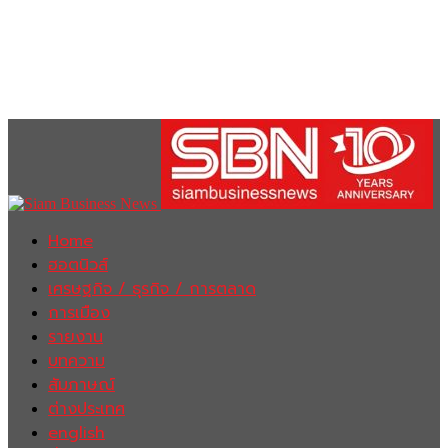
Home
ฮอตนิวส์
เศรษฐกิจ / ธุรกิจ / การตลาด
การเมือง
รายงาน
บทความ
สัมภาษณ์
ต่างประเทศ
english