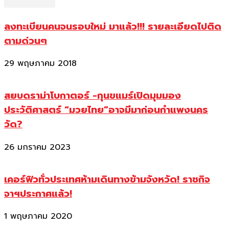
ลงทะเบียนคนจนรอบใหม่ มาแล้ว!!! รายละเอียดไปติด
ตามด่วนๆ
29 พฤษภาคม 2018
สยบดราม่าโบกาตอร์ -กุนขแมร์เปิดมุมมอง
ประวัติศาสตร์ “มวยไทย”อาจมีมาก่อนกำแพงนคร
วัด?
26 มกราคม 2023
เคอร์ฟิวทั่วประเทศห้ามเดินทางข้ามจังหวัด! ราชกิจ
จาฯประกาศแล้ว!
1 พฤษภาคม 2020