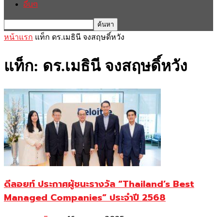
อื่นๆ
หน้าแรก
แท็ก
ดร.เมธินี จงสฤษดิ์หวัง
แท็ก: ดร.เมธินี จงสฤษดิ์หวัง
ดีลอยท์ ประกาศผู้ชนะรางวัล “Thailand’s Best
Managed Companies” ประจำปี 2568