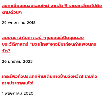
ลงทะเบียนคนจนรอบใหม่ มาแล้ว!!! รายละเอียดไปติด
ตามด่วนๆ
29 พฤษภาคม 2018
สยบดราม่าโบกาตอร์ -กุนขแมร์เปิดมุมมอง
ประวัติศาสตร์ “มวยไทย”อาจมีมาก่อนกำแพงนคร
วัด?
26 มกราคม 2023
เคอร์ฟิวทั่วประเทศห้ามเดินทางข้ามจังหวัด! ราชกิจ
จาฯประกาศแล้ว!
1 พฤษภาคม 2020