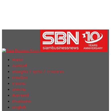
Home
ฮอตนิวส์
เศรษฐกิจ / ธุรกิจ / การตลาด
การเมือง
รายงาน
บทความ
สัมภาษณ์
ต่างประเทศ
english