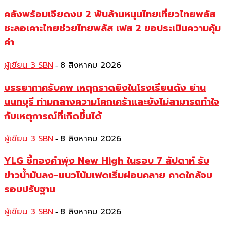
คลังพร้อมเจียดงบ 2 พันล้านหนุนไทยเที่ยวไทยพลัส
ชะลอเคาะไทยช่วยไทยพลัส เฟส 2 ขอประเมินความคุ้ม
ค่า
ผู้เขียน 3 SBN
8 สิงหาคม 2026
-
บรรยากาศรับศพ เหตุกราดยิงในโรงเรียนดัง ย่าน
นนทบุรี ท่ามกลางความโศกเศร้าและยังไม่สามารถทำใจ
กับเหตุการณ์ที่เกิดขึ้นได้
ผู้เขียน 3 SBN
8 สิงหาคม 2026
-
YLG ชี้ทองคำพุ่ง New High ในรอบ 7 สัปดาห์ รับ
ข่าวน้ำมันลง-แนวโน้มเฟดเริ่มผ่อนคลาย คาดใกล้จบ
รอบปรับฐาน
ผู้เขียน 3 SBN
8 สิงหาคม 2026
-