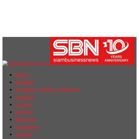
Home
ฮอตนิวส์
เศรษฐกิจ / ธุรกิจ / การตลาด
การเมือง
รายงาน
บทความ
สัมภาษณ์
ต่างประเทศ
english