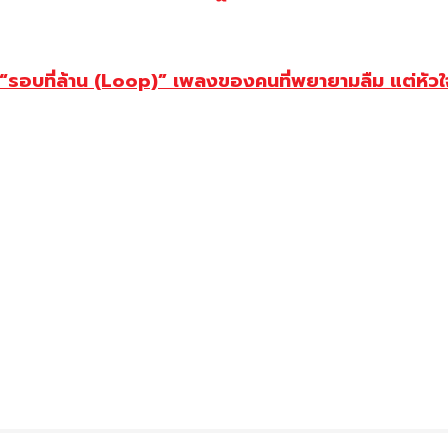
อบที่ล้าน (Loop)” เพลงของคนที่พยายามลืม แต่หัวใจย