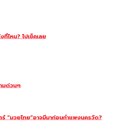
ไงที่ไหน? ไปเช็คเลย
ตามด่วนๆ
สตร์ “มวยไทย”อาจมีมาก่อนกำแพงนครวัด?