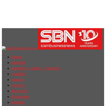
Home
ฮอตนิวส์
เศรษฐกิจ / ธุรกิจ / การตลาด
การเมือง
รายงาน
บทความ
สัมภาษณ์
ต่างประเทศ
english