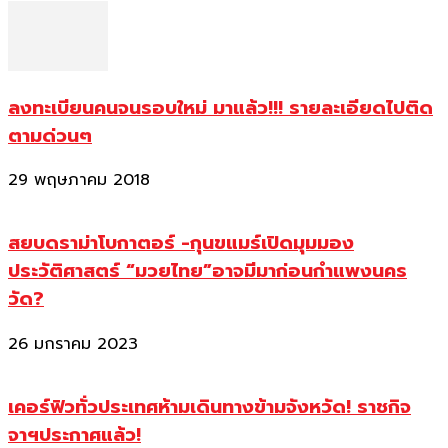
ลงทะเบียนคนจนรอบใหม่ มาแล้ว!!! รายละเอียดไปติด
ตามด่วนๆ
29 พฤษภาคม 2018
สยบดราม่าโบกาตอร์ -กุนขแมร์เปิดมุมมอง
ประวัติศาสตร์ “มวยไทย”อาจมีมาก่อนกำแพงนคร
วัด?
26 มกราคม 2023
เคอร์ฟิวทั่วประเทศห้ามเดินทางข้ามจังหวัด! ราชกิจ
จาฯประกาศแล้ว!