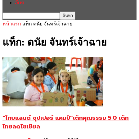
อื่นๆ
หน้าแรก
แท็ก
ดนัย จันทร์เจ้าฉาย
แท็ก: ดนัย จันทร์เจ้าฉาย
“ไทยแลนด์ ซุปเปอร์ แคมป์”เด็กคุณธรรม 5.0 เด็ก
ไทยลดโซเชียล