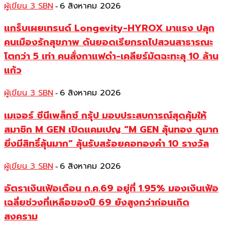
ผู้เขียน 3 SBN
6 สิงหาคม 2026
-
แกร็บเผยเทรนด์ Longevity-HYROX มาแรง ปลุก
คนเมืองรักสุขภาพ ดันยอดเรียกรถไปสวนสาธารณะ
โตกว่า 5 เท่า คนสั่งกาแฟดำ-เคลียร์มัตฉะทะลุ 10 ล้าน
แก้ว
ผู้เขียน 3 SBN
6 สิงหาคม 2026
-
เมเจอร์ ซีนีเพล็กซ์ กรุ้ป มอบประสบการณ์สุดคุ้มให้
สมาชิก M GEN เปิดแคมเปญ “M GEN ลุ้นทอง ดูมาก
ยิ่งมีสิทธิ์ลุ้นมาก” ลุ้นรับสร้อยคอทองคำ 10 รางวัล
ผู้เขียน 3 SBN
6 สิงหาคม 2026
-
อัตราเงินเฟ้อเดือน ก.ค.69 อยู่ที่ 1.95% มองเงินเฟ้อ
เฉลี่ยช่วงที่เหลือของปี 69 ยังสูงกว่าก่อนเกิด
สงคราม