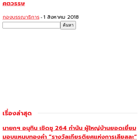
ศตวรรษ
กองบรรณาธิการ
1 สิงหาคม 2018
-
เรื่องล่าสุด
นายกฯ อนุทิน เชิดชู 264 กำนัน ผู้ใหญ่บ้านยอดเยี่ยม
มอบแหนบทองคำ “รางวัลเกียรติยศแห่งการเสียสละ”