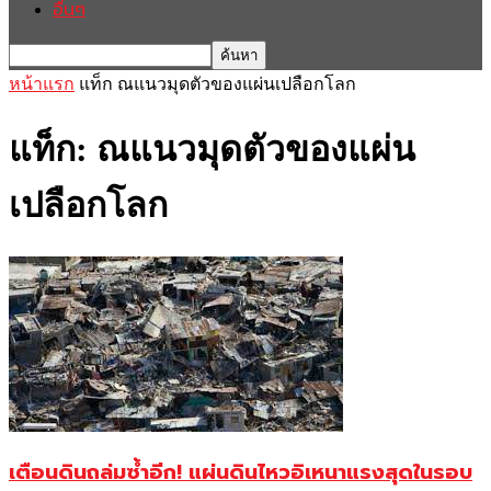
อื่นๆ
หน้าแรก
แท็ก
ณแนวมุดตัวของแผ่นเปลือกโลก
แท็ก: ณแนวมุดตัวของแผ่น
เปลือกโลก
เตือนดินถล่มซ้ำอีก! แผ่นดินไหวอิเหนาแรงสุดในรอบ