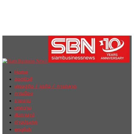
Home
ฮอตนิวส์
เศรษฐกิจ / ธุรกิจ / การตลาด
การเมือง
รายงาน
บทความ
สัมภาษณ์
ต่างประเทศ
english