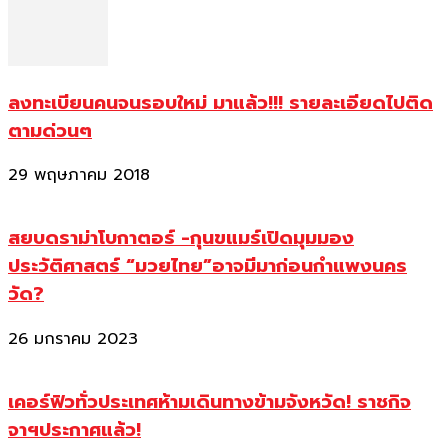
ลงทะเบียนคนจนรอบใหม่ มาแล้ว!!! รายละเอียดไปติด
ตามด่วนๆ
29 พฤษภาคม 2018
สยบดราม่าโบกาตอร์ -กุนขแมร์เปิดมุมมอง
ประวัติศาสตร์ “มวยไทย”อาจมีมาก่อนกำแพงนคร
วัด?
26 มกราคม 2023
เคอร์ฟิวทั่วประเทศห้ามเดินทางข้ามจังหวัด! ราชกิจ
จาฯประกาศแล้ว!