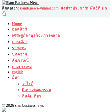
ติดต่อเรา:
siamb.news@gmail.com (ส่งข่าวประชาสัมพันธ์ที่เมล
นี้)
Home
ฮอตนิวส์
เศรษฐกิจ / ธุรกิจ / การตลาด
การเมือง
รายงาน
บทความ
สัมภาษณ์
ต่างประเทศ
english
อื่นๆ
วาไรตี้
ศิลปะ-วัฒนธรรม
กินดื่มเที่ยว
© 2026 siambusinessnews