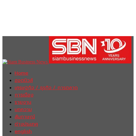
Home
ฮอตนิวส์
เศรษฐกิจ / ธุรกิจ / การตลาด
การเมือง
รายงาน
บทความ
สัมภาษณ์
ต่างประเทศ
english