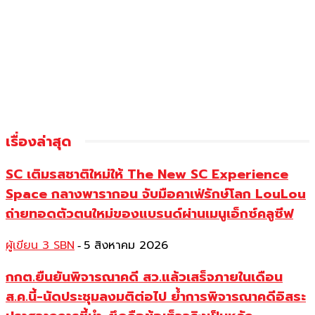
เรื่องล่าสุด
SC เติมรสชาติใหม่ให้ The New SC Experience
Space กลางพารากอน จับมือคาเฟ่รักษ์โลก LouLou
ถ่ายทอดตัวตนใหม่ของแบรนด์ผ่านเมนูเอ็กซ์คลูซีฟ
ผู้เขียน 3 SBN
5 สิงหาคม 2026
-
กกต.ยืนยันพิจารณาคดี สว.แล้วเสร็จภายในเดือน
ส.ค.นี้-นัดประชุมลงมติต่อไป ย้ำการพิจารณาคดีอิสระ