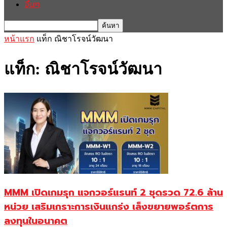
อื่นๆ
หน้าแรก
แท็ก
ณิชาโรจน์วัฒนา
แท็ก: ณิชาโรจน์วัฒนา
MMM เปิดเกมรุก แจกวอร์แรนท์ 2 ชุดรวด 72.6 ล้าน
หน่วย เสริมเกราะการเงินแกร่ง เล็งขยายพอร์ตการ
ลงทุนในอนาคต