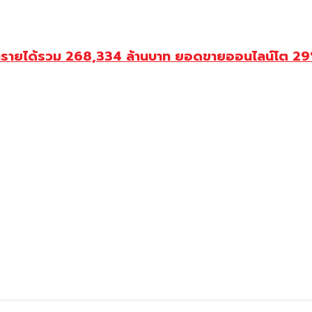
ำรายได้รวม 268,334 ล้านบาท ยอดขายออนไลน์โต 29% ป