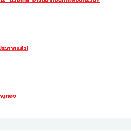
สตร์ “มวยไทย”อาจมีมาก่อนกำแพงนครวัด?
ฯประกาศแล้ว!
หนูทอง