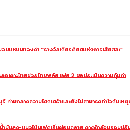
ยม มอบแหนบทองคำ “รางวัลเกียรติยศแห่งการเสียสละ”
ะลอเคาะไทยช่วยไทยพลัส เฟส 2 ขอประเมินความคุ้มค่า
ี ท่ามกลางความโศกเศร้าและยังไม่สามารถทำใจกับเหตุการ
วน้ำมันลง-แนวโน้มเฟดเริ่มผ่อนคลาย คาดใกล้จบรอบปรั