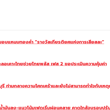
ยม มอบแหนบทองคำ “รางวัลเกียรติยศแห่งการเสียสละ”
ะลอเคาะไทยช่วยไทยพลัส เฟส 2 ขอประเมินความคุ้มค่า
ี ท่ามกลางความโศกเศร้าและยังไม่สามารถทำใจกับเหตุการ
วน้ำมันลง-แนวโน้มเฟดเริ่มผ่อนคลาย คาดใกล้จบรอบปรั