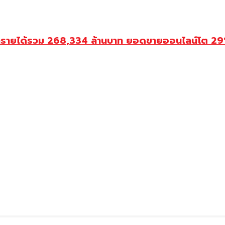
ำรายได้รวม 268,334 ล้านบาท ยอดขายออนไลน์โต 29% ป