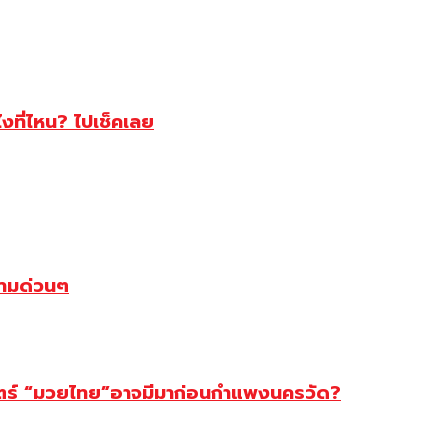
ไงที่ไหน? ไปเช็คเลย
ตามด่วนๆ
สตร์ “มวยไทย”อาจมีมาก่อนกำแพงนครวัด?