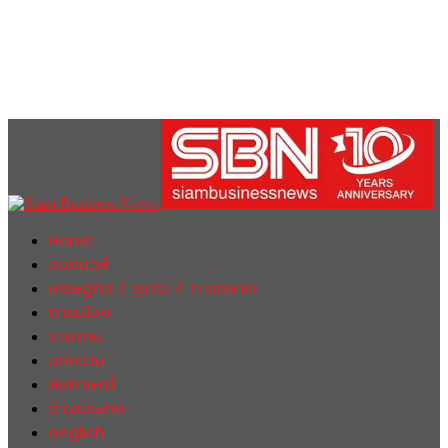
Home
ฮอตนิวส์
เศรษฐกิจ / ธุรกิจ / การตลาด
การเมือง
รายงาน
บทความ
สัมภาษณ์
ต่างประเทศ
english