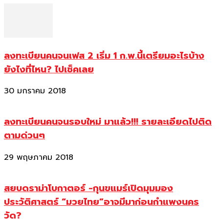
ลงทะเบียนคนจนเฟส 2 เริ่ม 1 ก.พ.นี้เตรียมอะไรบ้าง
ยังไงที่ไหน? ไปเช็คเลย
30 มกราคม 2018
ลงทะเบียนคนจนรอบใหม่ มาแล้ว!!! รายละเอียดไปติด
ตามด่วนๆ
29 พฤษภาคม 2018
สยบดราม่าโบกาตอร์ -กุนขแมร์เปิดมุมมอง
ประวัติศาสตร์ “มวยไทย”อาจมีมาก่อนกำแพงนคร
วัด?