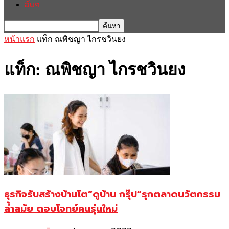
อื่นๆ
หน้าแรก
แท็ก
ณพิชญา ไกรชวินยง
แท็ก: ณพิชญา ไกรชวินยง
ธุรกิจรับสร้างบ้านโต“ดูบ้าน กรุ๊ป”รุกตลาดนวัตกรรม
ล้ำสมัย ตอบโจทย์คนรุ่นใหม่