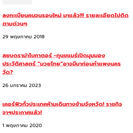
ลงทะเบียนคนจนรอบใหม่ มาแล้ว!!! รายละเอียดไปติด
ตามด่วนๆ
29 พฤษภาคม 2018
สยบดราม่าโบกาตอร์ -กุนขแมร์เปิดมุมมอง
ประวัติศาสตร์ “มวยไทย”อาจมีมาก่อนกำแพงนคร
วัด?
26 มกราคม 2023
เคอร์ฟิวทั่วประเทศห้ามเดินทางข้ามจังหวัด! ราชกิจ
จาฯประกาศแล้ว!
1 พฤษภาคม 2020