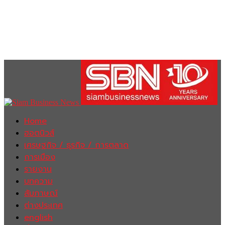
Home
ฮอตนิวส์
เศรษฐกิจ / ธุรกิจ / การตลาด
การเมือง
รายงาน
บทความ
สัมภาษณ์
ต่างประเทศ
english