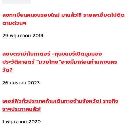
ลงทะเบียนคนจนรอบใหม่ มาแล้ว!!! รายละเอียดไปติด
ตามด่วนๆ
29 พฤษภาคม 2018
สยบดราม่าโบกาตอร์ -กุนขแมร์เปิดมุมมอง
ประวัติศาสตร์ “มวยไทย”อาจมีมาก่อนกำแพงนคร
วัด?
26 มกราคม 2023
เคอร์ฟิวทั่วประเทศห้ามเดินทางข้ามจังหวัด! ราชกิจ
จาฯประกาศแล้ว!
1 พฤษภาคม 2020