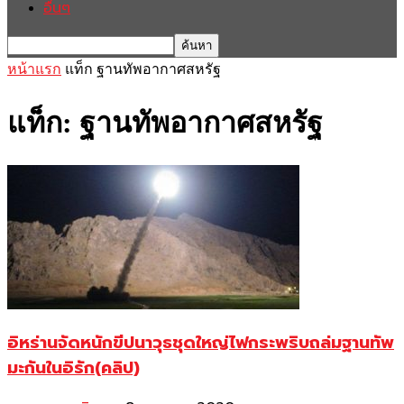
อื่นๆ
หน้าแรก
แท็ก
ฐานทัพอากาศสหรัฐ
แท็ก: ฐานทัพอากาศสหรัฐ
อิหร่านจัดหนักขีปนาวุธชุดใหญ่ไฟกระพริบถล่มฐานทัพ
มะกันในอิรัก(คลิป)