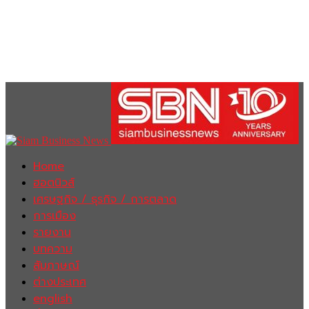
Home
ฮอตนิวส์
เศรษฐกิจ / ธุรกิจ / การตลาด
การเมือง
รายงาน
บทความ
สัมภาษณ์
ต่างประเทศ
english