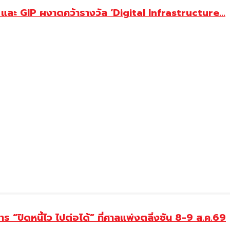
ะ GIP ผงาดคว้ารางวัล ‘Digital Infrastructure...
 “ปิดหนี้ไว ไปต่อได้” ที่ศาลแพ่งตลิ่งชัน 8-9 ส.ค.69