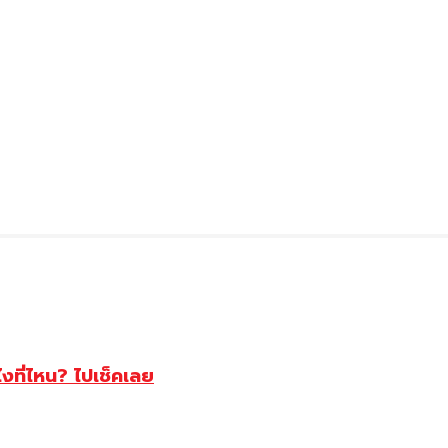
ไงที่ไหน? ไปเช็คเลย