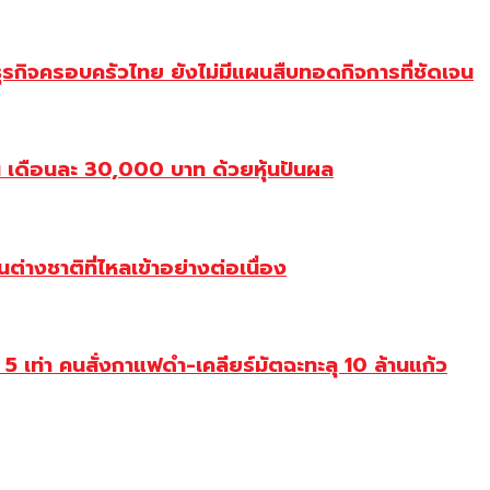
ุรกิจครอบครัวไทย ยังไม่มีแผนสืบทอดกิจการที่ชัดเจน
เดือนละ 30,000 บาท ด้วยหุ้นปันผล
างชาติที่ไหลเข้าอย่างต่อเนื่อง
่า คนสั่งกาแฟดำ-เคลียร์มัตฉะทะลุ 10 ล้านแก้ว