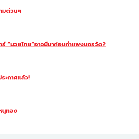
ตามด่วนๆ
สตร์ “มวยไทย”อาจมีมาก่อนกำแพงนครวัด?
ฯประกาศแล้ว!
หนูทอง