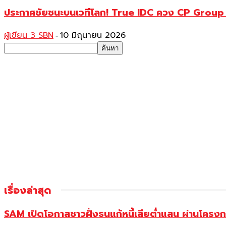
ประกาศชัยชนะบนเวทีโลก! True IDC ควง CP Group แล
ผู้เขียน 3 SBN
10 มิถุนายน 2026
-
เรื่องล่าสุด
SAM เปิดโอกาสชาวฝั่งธนแก้หนี้เสียต่ำแสน ผ่านโครงการ