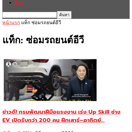
อื่นๆ
หน้าแรก
แท็ก
ซ่อมรถยนต์อีวี
แท็ก: ซ่อมรถยนต์อีวี
ข่าวดี! กรมพัฒนาฝีมือแรงงาน เร่ง Up Skill ช่าง
EV เปิดรับกว่า 200 คน ฝึกเสาร์–อาทิตย์...