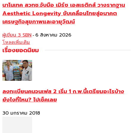
นาโนเทค สวทช.จับมือ เมิร์ซ เอสเธติกส์ วางรากฐาน
Aesthetic Longevity ขับเคลื่อนไทยสู่อนาคต
เศรษฐกิจสุขภาพและอายุวัฒน์
ผู้เขียน 3 SBN
6 สิงหาคม 2026
-
โหลดเพิ่มเติม
เรื่องยอดนิยม
ลงทะเบียนคนจนเฟส 2 เริ่ม 1 ก.พ.นี้เตรียมอะไรบ้าง
ยังไงที่ไหน? ไปเช็คเลย
30 มกราคม 2018