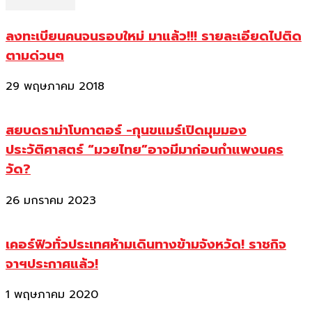
ลงทะเบียนคนจนรอบใหม่ มาแล้ว!!! รายละเอียดไปติด
ตามด่วนๆ
29 พฤษภาคม 2018
สยบดราม่าโบกาตอร์ -กุนขแมร์เปิดมุมมอง
ประวัติศาสตร์ “มวยไทย”อาจมีมาก่อนกำแพงนคร
วัด?
26 มกราคม 2023
เคอร์ฟิวทั่วประเทศห้ามเดินทางข้ามจังหวัด! ราชกิจ
จาฯประกาศแล้ว!
1 พฤษภาคม 2020