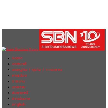
Home
ฮอตนิวส์
เศรษฐกิจ / ธุรกิจ / การตลาด
การเมือง
รายงาน
บทความ
สัมภาษณ์
ต่างประเทศ
english