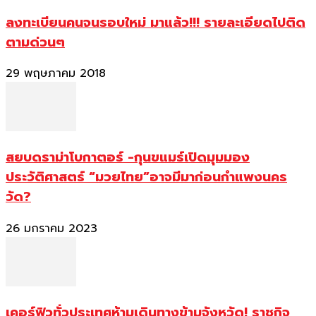
ลงทะเบียนคนจนรอบใหม่ มาแล้ว!!! รายละเอียดไปติด
ตามด่วนๆ
29 พฤษภาคม 2018
สยบดราม่าโบกาตอร์ -กุนขแมร์เปิดมุมมอง
ประวัติศาสตร์ “มวยไทย”อาจมีมาก่อนกำแพงนคร
วัด?
26 มกราคม 2023
เคอร์ฟิวทั่วประเทศห้ามเดินทางข้ามจังหวัด! ราชกิจ