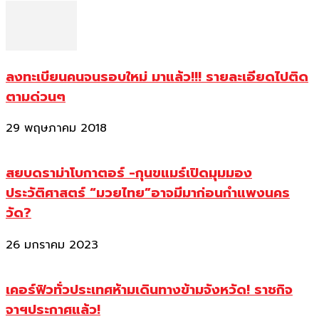
ลงทะเบียนคนจนรอบใหม่ มาแล้ว!!! รายละเอียดไปติด
ตามด่วนๆ
29 พฤษภาคม 2018
สยบดราม่าโบกาตอร์ -กุนขแมร์เปิดมุมมอง
ประวัติศาสตร์ “มวยไทย”อาจมีมาก่อนกำแพงนคร
วัด?
26 มกราคม 2023
เคอร์ฟิวทั่วประเทศห้ามเดินทางข้ามจังหวัด! ราชกิจ
จาฯประกาศแล้ว!