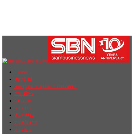
Home
ฮอตนิวส์
เศรษฐกิจ / ธุรกิจ / การตลาด
การเมือง
รายงาน
บทความ
สัมภาษณ์
ต่างประเทศ
english