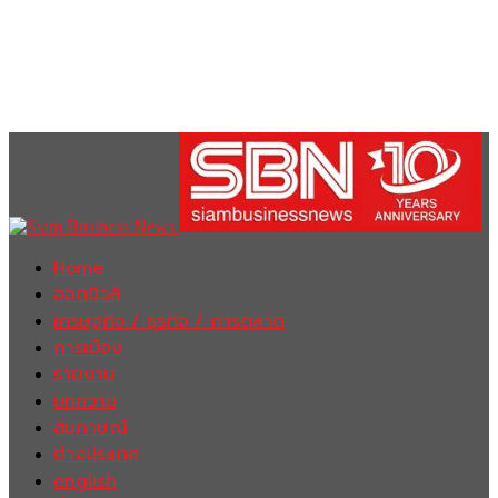
Home
ฮอตนิวส์
เศรษฐกิจ / ธุรกิจ / การตลาด
การเมือง
รายงาน
บทความ
สัมภาษณ์
ต่างประเทศ
english