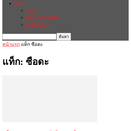
อื่นๆ
วาไรตี้
ศิลปะ-วัฒนธรรม
กินดื่มเที่ยว
หน้าแรก
แท็ก
ซือดะ
แท็ก: ซือดะ