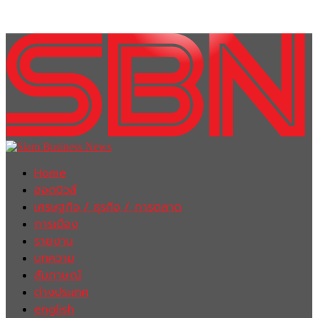
Home
ฮอตนิวส์
เศรษฐกิจ / ธุรกิจ / การตลาด
การเมือง
รายงาน
บทความ
สัมภาษณ์
ต่างประเทศ
english