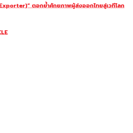
porter)” ตอกย้ำศักยภาพผู้ส่งออกไทยสู่เวทีโลก
CLE