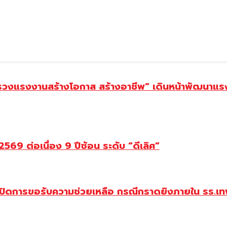
ทรวงแรงงานสร้างโอกาส สร้างอาชีพ” เดินหน้าพัฒนาแรง
69 ต่อเนื่อง 9 ปีซ้อน ระดับ “ดีเลิศ”
ปิดการขอรับความช่วยเหลือ กรณีกราดยิงภายใน รร.เทพ