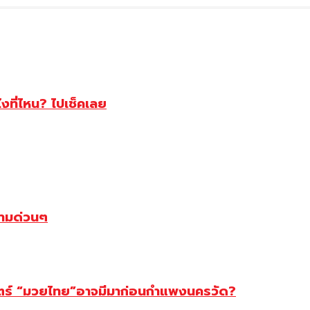
ไงที่ไหน? ไปเช็คเลย
ตามด่วนๆ
สตร์ “มวยไทย”อาจมีมาก่อนกำแพงนครวัด?