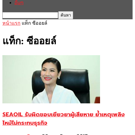
อื่นๆ
หน้าแรก
แท็ก
ซีออยล์
แท็ก: ซีออยล์
SEAOIL รับผิดชอบเยียวยาผู้เสียหาย ย้ำเหตุเพลิง
ไหม้ไม่กระทบธุรกิจ