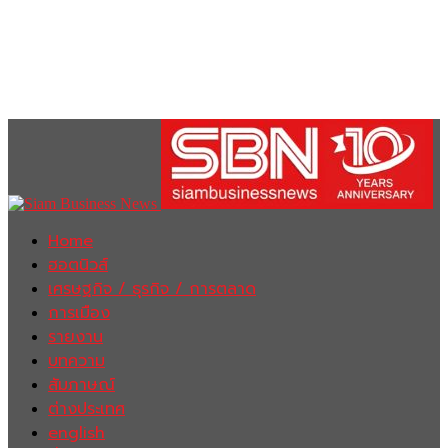
Home
ฮอตนิวส์
เศรษฐกิจ / ธุรกิจ / การตลาด
การเมือง
รายงาน
บทความ
สัมภาษณ์
ต่างประเทศ
english