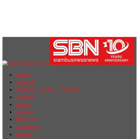
Home
ฮอตนิวส์
เศรษฐกิจ / ธุรกิจ / การตลาด
การเมือง
รายงาน
บทความ
สัมภาษณ์
ต่างประเทศ
english