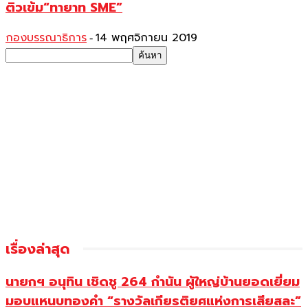
ติวเข้ม“ทายาท SME”
กองบรรณาธิการ
14 พฤศจิกายน 2019
-
เรื่องล่าสุด
นายกฯ อนุทิน เชิดชู 264 กำนัน ผู้ใหญ่บ้านยอดเยี่ยม
มอบแหนบทองคำ “รางวัลเกียรติยศแห่งการเสียสละ”