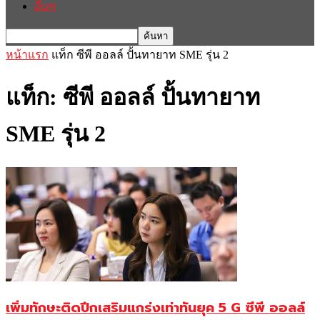
อื่นๆ
หน้าแรก
แท็ก
ซีพี ออลล์ ปั้นทายาท SME รุ่น 2
แท็ก: ซีพี ออลล์ ปั้นทายาท
SME รุ่น 2
เพิ่มทักษะติดปีกเสริมแกร่งเท่าทันยุค 5 G ซีพี ออลล์