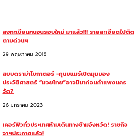
ลงทะเบียนคนจนรอบใหม่ มาแล้ว!!! รายละเอียดไปติด
ตามด่วนๆ
29 พฤษภาคม 2018
สยบดราม่าโบกาตอร์ -กุนขแมร์เปิดมุมมอง
ประวัติศาสตร์ “มวยไทย”อาจมีมาก่อนกำแพงนคร
วัด?
26 มกราคม 2023
เคอร์ฟิวทั่วประเทศห้ามเดินทางข้ามจังหวัด! ราชกิจ
จาฯประกาศแล้ว!