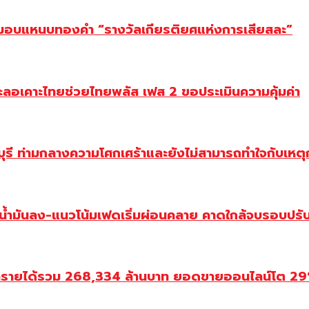
ยม มอบแหนบทองคำ “รางวัลเกียรติยศแห่งการเสียสละ”
ะลอเคาะไทยช่วยไทยพลัส เฟส 2 ขอประเมินความคุ้มค่า
ี ท่ามกลางความโศกเศร้าและยังไม่สามารถทำใจกับเหตุการ
วน้ำมันลง-แนวโน้มเฟดเริ่มผ่อนคลาย คาดใกล้จบรอบปรั
ำรายได้รวม 268,334 ล้านบาท ยอดขายออนไลน์โต 29% ป