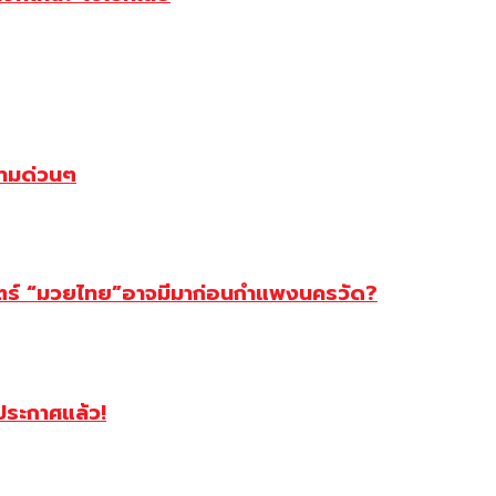
ตามด่วนๆ
สตร์ “มวยไทย”อาจมีมาก่อนกำแพงนครวัด?
ฯประกาศแล้ว!