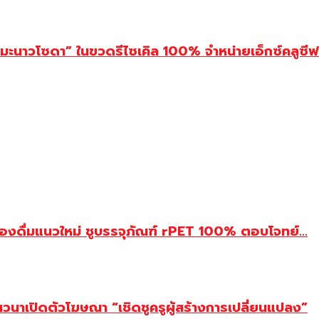
ึ้งมะนาวโซดา” ในขวดรีไซเคิล 100% จำหน่ายเอ็กซ์คลูซีฟ
รื่องดื่มแนวใหม่ ชูบรรจุภัณฑ์ rPET 100% ตอบโจทย์...
ดเสวนาเปิดตัวโฆษณา “เชิดชูครูผู้สร้างการเปลี่ยนแปลง”