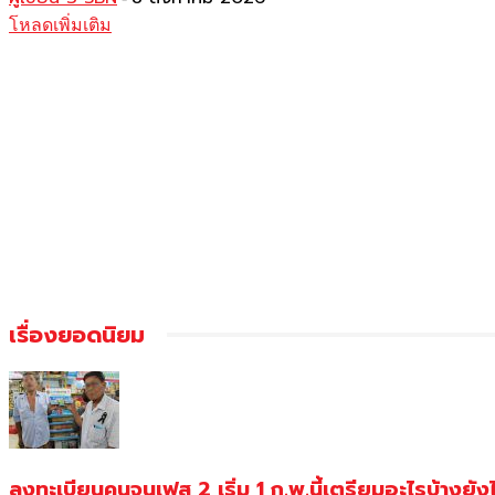
โหลดเพิ่มเติม
เรื่องยอดนิยม
ลงทะเบียนคนจนเฟส 2 เริ่ม 1 ก.พ.นี้เตรียมอะไรบ้างยัง