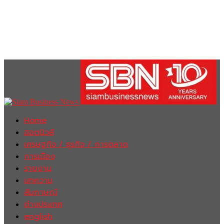
Home
ฮอตนิวส์
เศรษฐกิจ / ธุรกิจ / การตลาด
การเมือง
รายงาน
บทความ
สัมภาษณ์
ต่างประเทศ
english