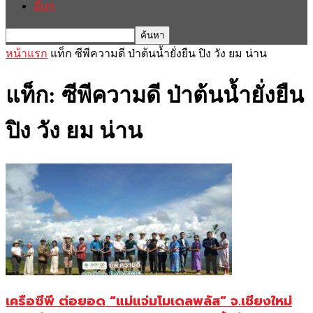
อื่นๆ
หน้าแรก
แท็ก
ซีพีความดี ป่าต้นน้ำยั่งยืน ปิง วัง ยม น่าน
แท็ก: ซีพีความดี ป่าต้นน้ำยั่งยืน
ปิง วัง ยม น่าน
เครือซีพี ต่อยอด “แม่แจ่มโมเดลพลัส” จ.เชียงใหม่