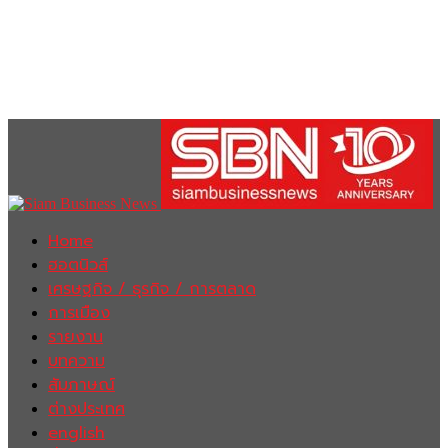
Home
ฮอตนิวส์
เศรษฐกิจ / ธุรกิจ / การตลาด
การเมือง
รายงาน
บทความ
สัมภาษณ์
ต่างประเทศ
english