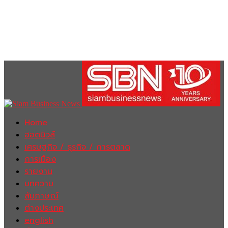
Home
ฮอตนิวส์
เศรษฐกิจ / ธุรกิจ / การตลาด
การเมือง
รายงาน
บทความ
สัมภาษณ์
ต่างประเทศ
english