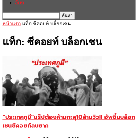
อื่นๆ
หน้าแรก
แท็ก
ซีคอยท์ บล็อกเชน
แท็ก: ซีคอยท์ บล็อกเชน
“ประเทศกูมี”แร็ปต้องห้ามทะลุ10ล้านวิว!! อัพขึ้นบล็อก
เชนซีคอยท์ลบยาก