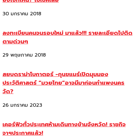
ยังไงที่ไหน? ไปเช็คเลย
30 มกราคม 2018
ลงทะเบียนคนจนรอบใหม่ มาแล้ว!!! รายละเอียดไปติด
ตามด่วนๆ
29 พฤษภาคม 2018
สยบดราม่าโบกาตอร์ -กุนขแมร์เปิดมุมมอง
ประวัติศาสตร์ “มวยไทย”อาจมีมาก่อนกำแพงนคร
วัด?
26 มกราคม 2023
เคอร์ฟิวทั่วประเทศห้ามเดินทางข้ามจังหวัด! ราชกิจ
จาฯประกาศแล้ว!