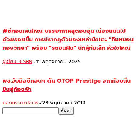
#ซีคอนเล่นใหญ่ บรรยากาศสุดอบอุ่น เนืองแน่นไป
ด้วยรอยยิ้ม การปรากฏตัวของเหล่านักเตะ “ทีมหมอน
ทองวิทยา” พร้อม “รถขนฝัน” นักสู้ทีมเล็ก หัวใจใหญ่
ผู้เขียน 3 SBN
11 พฤศจิกายน 2025
-
พช.จับมือซีคอนฯ ดัน OTOP Prestige จากท้องถิ่น
บินสู่ท้องฟ้า
กองบรรณาธิการ
28 พฤษภาคม 2019
-