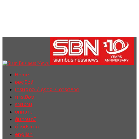
Home
ฮอตนิวส์
เศรษฐกิจ / ธุรกิจ / การตลาด
การเมือง
รายงาน
บทความ
สัมภาษณ์
ต่างประเทศ
english