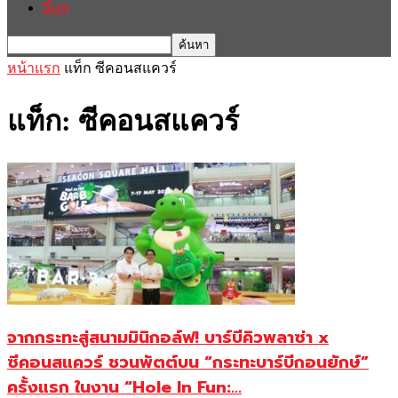
อื่นๆ
หน้าแรก
แท็ก
ซีคอนสแควร์
แท็ก: ซีคอนสแควร์
จากกระทะสู่สนามมินิกอล์ฟ! บาร์บีคิวพลาซ่า x
ซีคอนสแควร์ ชวนพัตต์บน “กระทะบาร์บีกอนยักษ์”
ครั้งแรก ในงาน “Hole In Fun:...