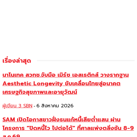
เรื่องล่าสุด
นาโนเทค สวทช.จับมือ เมิร์ซ เอสเธติกส์ วางรากฐาน
Aesthetic Longevity ขับเคลื่อนไทยสู่อนาคต
เศรษฐกิจสุขภาพและอายุวัฒน์
ผู้เขียน 3 SBN
6 สิงหาคม 2026
-
SAM เปิดโอกาสชาวฝั่งธนแก้หนี้เสียต่ำแสน ผ่าน
โครงการ “ปิดหนี้ไว ไปต่อได้” ที่ศาลแพ่งตลิ่งชัน 8-9
ส.ค.69