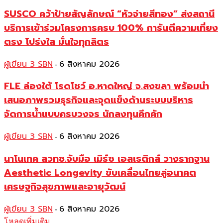
SUSCO คว้าป้ายสัญลักษณ์ “หัวจ่ายสีทอง” ส่งสถานี
บริการเข้าร่วมโครงการครบ 100% การันตีความเที่ยง
ตรง โปร่งใส มั่นใจทุกลิตร
ผู้เขียน 3 SBN
6 สิงหาคม 2026
-
FLE ล่องใต้ โรดโชว์ อ.หาดใหญ่ จ.สงขลา พร้อมนำ
เสนอภาพรวมธุรกิจและจุดแข็งด้านระบบบริหาร
จัดการน้ำแบบครบวงจร นักลงทุนคึกคัก
ผู้เขียน 3 SBN
6 สิงหาคม 2026
-
นาโนเทค สวทช.จับมือ เมิร์ซ เอสเธติกส์ วางรากฐาน
Aesthetic Longevity ขับเคลื่อนไทยสู่อนาคต
เศรษฐกิจสุขภาพและอายุวัฒน์
ผู้เขียน 3 SBN
6 สิงหาคม 2026
-
โหลดเพิ่มเติม