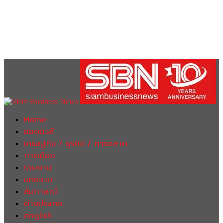
Home
ฮอตนิวส์
เศรษฐกิจ / ธุรกิจ / การตลาด
การเมือง
รายงาน
บทความ
สัมภาษณ์
ต่างประเทศ
english