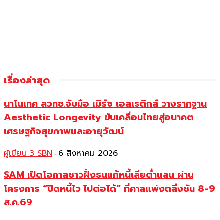
เรื่องล่าสุด
นาโนเทค สวทช.จับมือ เมิร์ซ เอสเธติกส์ วางรากฐาน
Aesthetic Longevity ขับเคลื่อนไทยสู่อนาคต
เศรษฐกิจสุขภาพและอายุวัฒน์
ผู้เขียน 3 SBN
6 สิงหาคม 2026
-
SAM เปิดโอกาสชาวฝั่งธนแก้หนี้เสียต่ำแสน ผ่าน
โครงการ “ปิดหนี้ไว ไปต่อได้” ที่ศาลแพ่งตลิ่งชัน 8-9
ส.ค.69