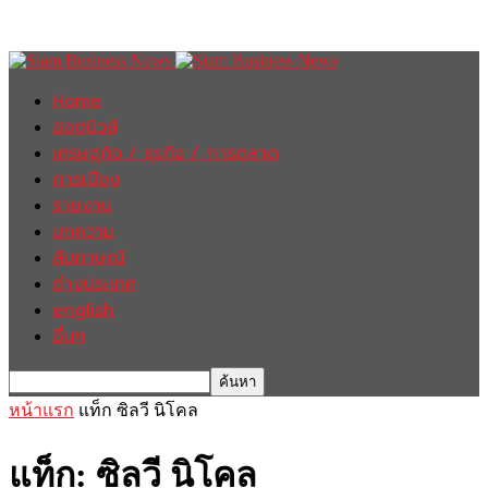
Home
ฮอตนิวส์
เศรษฐกิจ / ธุรกิจ / การตลาด
การเมือง
รายงาน
บทความ
สัมภาษณ์
ต่างประเทศ
english
อื่นๆ
หน้าแรก
แท็ก
ซิลวี นิโคล
แท็ก: ซิลวี นิโคล