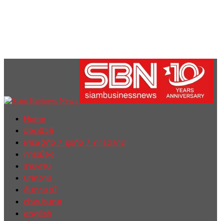
Home
ฮอตนิวส์
เศรษฐกิจ / ธุรกิจ / การตลาด
การเมือง
รายงาน
บทความ
สัมภาษณ์
ต่างประเทศ
english