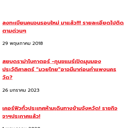
ลงทะเบียนคนจนรอบใหม่ มาแล้ว!!! รายละเอียดไปติด
ตามด่วนๆ
29 พฤษภาคม 2018
สยบดราม่าโบกาตอร์ -กุนขแมร์เปิดมุมมอง
ประวัติศาสตร์ “มวยไทย”อาจมีมาก่อนกำแพงนคร
วัด?
26 มกราคม 2023
เคอร์ฟิวทั่วประเทศห้ามเดินทางข้ามจังหวัด! ราชกิจ
จาฯประกาศแล้ว!