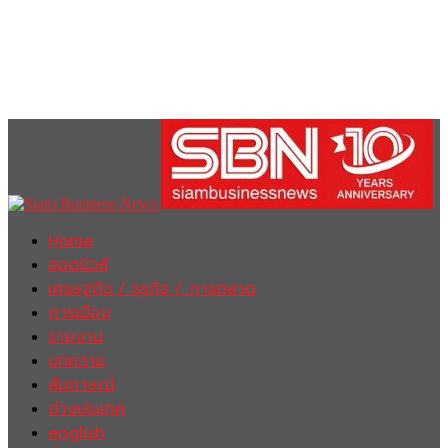
Home
ฮอตนิวส์
เศรษฐกิจ / ธุรกิจ / การตลาด
การเมือง
รายงาน
บทความ
สัมภาษณ์
ต่างประเทศ
english