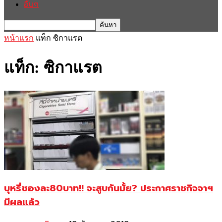
อื่นๆ
หน้าแรก
แท็ก
ซิกาแรต
แท็ก: ซิกาแรต
บุหรี่ซองละ80บาท!! จะสูบกันมั้ย? ประกาศราชกิจจาฯ
มีผลแล้ว