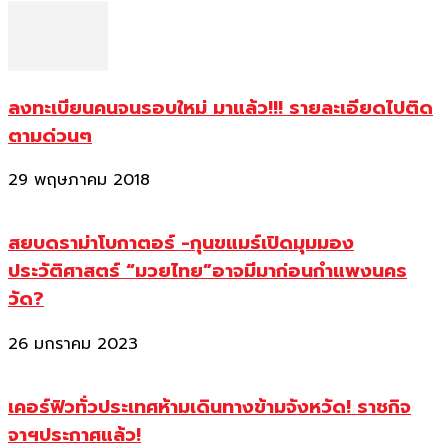
ลงทะเบียนคนจนรอบใหม่ มาแล้ว!!! รายละเอียดไปติด
ตามด่วนๆ
29 พฤษภาคม 2018
สยบดราม่าโบกาตอร์ -กุนขแมร์เปิดมุมมอง
ประวัติศาสตร์ “มวยไทย”อาจมีมาก่อนกำแพงนคร
วัด?
26 มกราคม 2023
เคอร์ฟิวทั่วประเทศห้ามเดินทางข้ามจังหวัด! ราชกิจ
จาฯประกาศแล้ว!