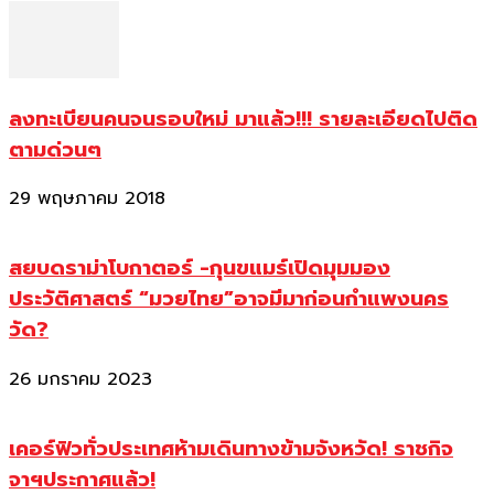
ลงทะเบียนคนจนรอบใหม่ มาแล้ว!!! รายละเอียดไปติด
ตามด่วนๆ
29 พฤษภาคม 2018
สยบดราม่าโบกาตอร์ -กุนขแมร์เปิดมุมมอง
ประวัติศาสตร์ “มวยไทย”อาจมีมาก่อนกำแพงนคร
วัด?
26 มกราคม 2023
เคอร์ฟิวทั่วประเทศห้ามเดินทางข้ามจังหวัด! ราชกิจ
จาฯประกาศแล้ว!