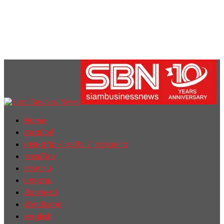
Home
ฮอตนิวส์
เศรษฐกิจ / ธุรกิจ / การตลาด
การเมือง
รายงาน
บทความ
สัมภาษณ์
ต่างประเทศ
english