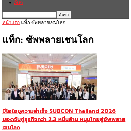
อื่นๆ
หน้าแรก
แท็ก
ซัพพลายเชนโลก
แท็ก: ซัพพลายเชนโลก
บีโอไอชูความสำเร็จ SUBCON Thailand 2026
ยอดจับคู่ธุรกิจกว่า 2.3 หมื่นล้าน หนุนไทยสู่ซัพพลาย
เชนโลก