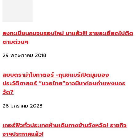
ลงทะเบียนคนจนรอบใหม่ มาแล้ว!!! รายละเอียดไปติด
ตามด่วนๆ
29 พฤษภาคม 2018
สยบดราม่าโบกาตอร์ -กุนขแมร์เปิดมุมมอง
ประวัติศาสตร์ “มวยไทย”อาจมีมาก่อนกำแพงนคร
วัด?
26 มกราคม 2023
เคอร์ฟิวทั่วประเทศห้ามเดินทางข้ามจังหวัด! ราชกิจ
จาฯประกาศแล้ว!