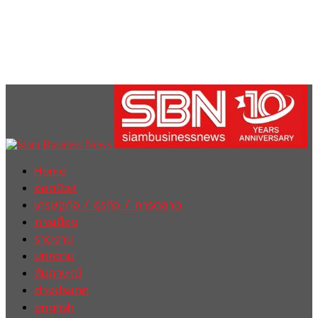
Home
ฮอตนิวส์
เศรษฐกิจ / ธุรกิจ / การตลาด
การเมือง
รายงาน
บทความ
สัมภาษณ์
ต่างประเทศ
english