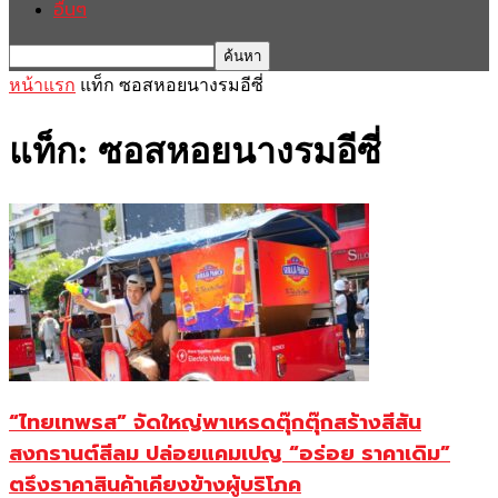
อื่นๆ
หน้าแรก
แท็ก
ซอสหอยนางรมอีซี่
แท็ก: ซอสหอยนางรมอีซี่
“ไทยเทพรส” จัดใหญ่พาเหรดตุ๊กตุ๊กสร้างสีสัน
สงกรานต์สีลม ปล่อยแคมเปญ “อร่อย ราคาเดิม”
ตรึงราคาสินค้าเคียงข้างผู้บริโภค