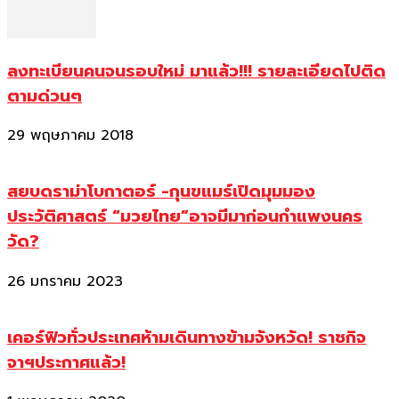
ลงทะเบียนคนจนรอบใหม่ มาแล้ว!!! รายละเอียดไปติด
ตามด่วนๆ
29 พฤษภาคม 2018
สยบดราม่าโบกาตอร์ -กุนขแมร์เปิดมุมมอง
ประวัติศาสตร์ “มวยไทย”อาจมีมาก่อนกำแพงนคร
วัด?
26 มกราคม 2023
เคอร์ฟิวทั่วประเทศห้ามเดินทางข้ามจังหวัด! ราชกิจ
จาฯประกาศแล้ว!