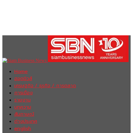
Home
ฮอตนิวส์
เศรษฐกิจ / ธุรกิจ / การตลาด
การเมือง
รายงาน
บทความ
สัมภาษณ์
ต่างประเทศ
english