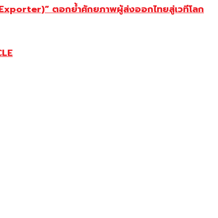
porter)” ตอกย้ำศักยภาพผู้ส่งออกไทยสู่เวทีโลก
CLE