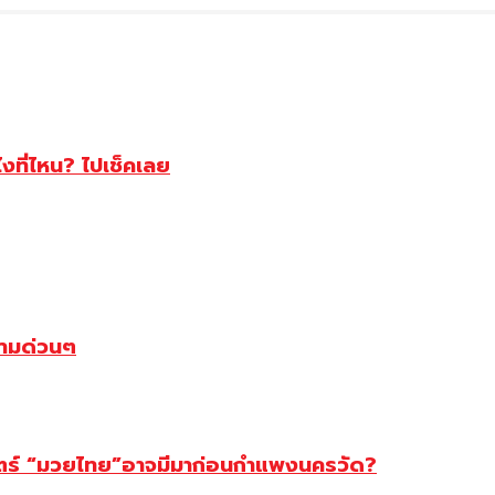
ไงที่ไหน? ไปเช็คเลย
ตามด่วนๆ
สตร์ “มวยไทย”อาจมีมาก่อนกำแพงนครวัด?