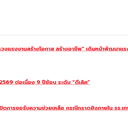
ทรวงแรงงานสร้างโอกาส สร้างอาชีพ” เดินหน้าพัฒนาแรง
69 ต่อเนื่อง 9 ปีซ้อน ระดับ “ดีเลิศ”
ปิดการขอรับความช่วยเหลือ กรณีกราดยิงภายใน รร.เทพ