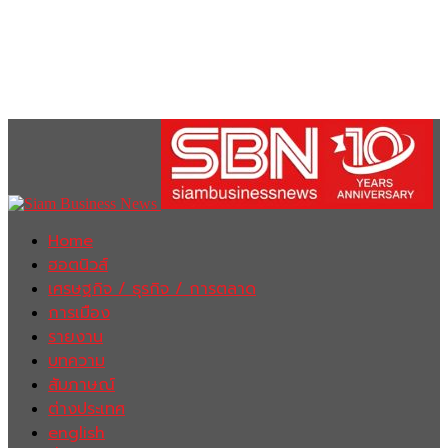
Home
ฮอตนิวส์
เศรษฐกิจ / ธุรกิจ / การตลาด
การเมือง
รายงาน
บทความ
สัมภาษณ์
ต่างประเทศ
english