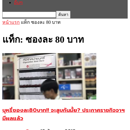
อื่นๆ
หน้าแรก
แท็ก
ซองละ 80 บาท
แท็ก: ซองละ 80 บาท
บุหรี่ซองละ80บาท!! จะสูบกันมั้ย? ประกาศราชกิจจาฯ
มีผลแล้ว