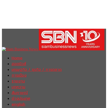
Home
ฮอตนิวส์
เศรษฐกิจ / ธุรกิจ / การตลาด
การเมือง
รายงาน
บทความ
สัมภาษณ์
ต่างประเทศ
english