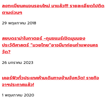
ลงทะเบียนคนจนรอบใหม่ มาแล้ว!!! รายละเอียดไปติด
ตามด่วนๆ
29 พฤษภาคม 2018
สยบดราม่าโบกาตอร์ -กุนขแมร์เปิดมุมมอง
ประวัติศาสตร์ “มวยไทย”อาจมีมาก่อนกำแพงนคร
วัด?
26 มกราคม 2023
เคอร์ฟิวทั่วประเทศห้ามเดินทางข้ามจังหวัด! ราชกิจ
จาฯประกาศแล้ว!
1 พฤษภาคม 2020