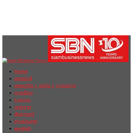
Home
ฮอตนิวส์
เศรษฐกิจ / ธุรกิจ / การตลาด
การเมือง
รายงาน
บทความ
สัมภาษณ์
ต่างประเทศ
english