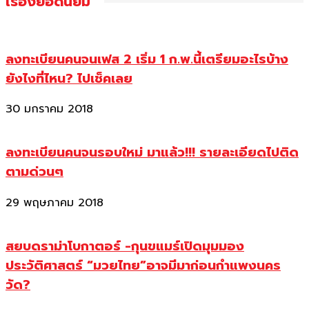
เรื่องยอดนิยม
ลงทะเบียนคนจนเฟส 2 เริ่ม 1 ก.พ.นี้เตรียมอะไรบ้าง
ยังไงที่ไหน? ไปเช็คเลย
30 มกราคม 2018
ลงทะเบียนคนจนรอบใหม่ มาแล้ว!!! รายละเอียดไปติด
ตามด่วนๆ
29 พฤษภาคม 2018
สยบดราม่าโบกาตอร์ -กุนขแมร์เปิดมุมมอง
ประวัติศาสตร์ “มวยไทย”อาจมีมาก่อนกำแพงนคร
วัด?