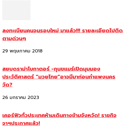
ลงทะเบียนคนจนรอบใหม่ มาแล้ว!!! รายละเอียดไปติด
ตามด่วนๆ
29 พฤษภาคม 2018
สยบดราม่าโบกาตอร์ -กุนขแมร์เปิดมุมมอง
ประวัติศาสตร์ “มวยไทย”อาจมีมาก่อนกำแพงนคร
วัด?
26 มกราคม 2023
เคอร์ฟิวทั่วประเทศห้ามเดินทางข้ามจังหวัด! ราชกิจ
จาฯประกาศแล้ว!