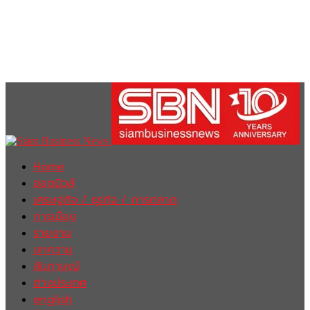
Home
ฮอตนิวส์
เศรษฐกิจ / ธุรกิจ / การตลาด
การเมือง
รายงาน
บทความ
สัมภาษณ์
ต่างประเทศ
english