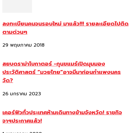
ลงทะเบียนคนจนรอบใหม่ มาแล้ว!!! รายละเอียดไปติด
ตามด่วนๆ
29 พฤษภาคม 2018
สยบดราม่าโบกาตอร์ -กุนขแมร์เปิดมุมมอง
ประวัติศาสตร์ “มวยไทย”อาจมีมาก่อนกำแพงนคร
วัด?
26 มกราคม 2023
เคอร์ฟิวทั่วประเทศห้ามเดินทางข้ามจังหวัด! ราชกิจ
จาฯประกาศแล้ว!