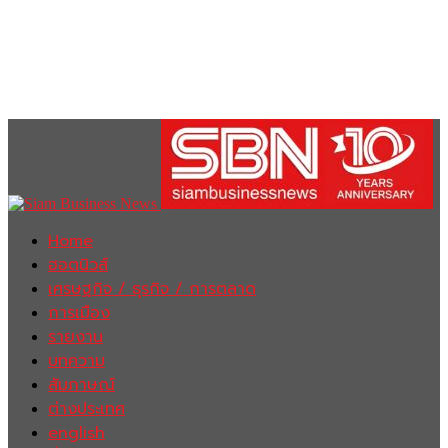
Home
ฮอตนิวส์
เศรษฐกิจ / ธุรกิจ / การตลาด
การเมือง
รายงาน
บทความ
สัมภาษณ์
ต่างประเทศ
english